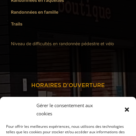
Randonnées en raquettes
Randonnées en famille
Trails
Niveau de difficultés en randonnée pédestre et vélo
HORAIRES D’OUVERTURE
Gérer le consentement aux
cookies
TOUTE L’ANNÉE
ouvert du lundi au vendredi :
Pour offrir les meilleures expériences, nous utilisons des technologies
9h00-12h00 et 14h00-18h00
telles que les cookies pour stocker et/ou accéder aux informations des