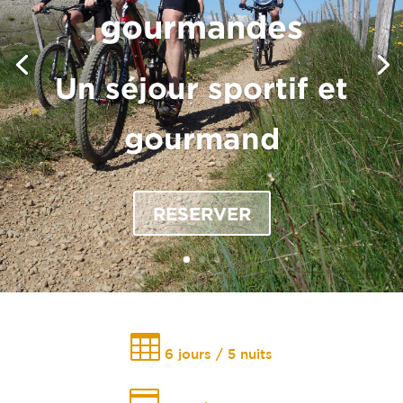
gourmandes
Un séjour sportif et
gourmand
RESERVER

6 jours / 5 nuits
