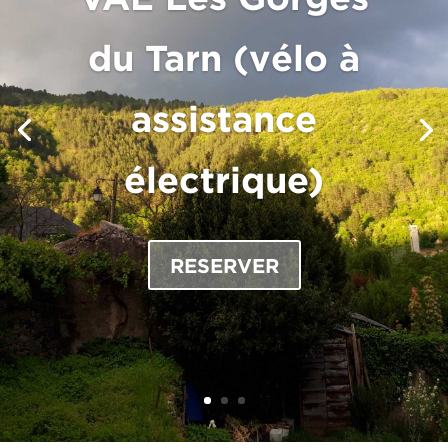
du Tarn (vélo à
assistance
électrique)
RESERVER