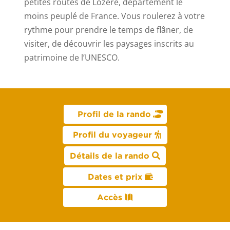
petites routes de Lozère, département le
moins peuplé de France. Vous roulerez à votre
rythme pour prendre le temps de flâner, de
visiter, de découvrir les paysages inscrits au
patrimoine de l’UNESCO.
Profil de la rando
Profil du voyageur
Détails de la rando
Dates et prix
Accès