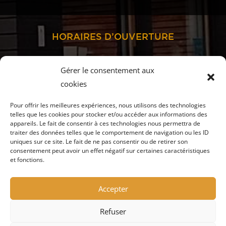
HORAIRES D’OUVERTURE
Gérer le consentement aux
cookies
TOUTE L’ANNÉE
ouvert du lundi au vendredi :
Pour offrir les meilleures expériences, nous utilisons des technologies
9h00-12h00 et 14h00-18h00
telles que les cookies pour stocker et/ou accéder aux informations des
appareils. Le fait de consentir à ces technologies nous permettra de
MI-MAI à MI-SEPTEMBRE
traiter des données telles que le comportement de navigation ou les ID
uniques sur ce site. Le fait de ne pas consentir ou de retirer son
ouvert aussi le samedi
consentement peut avoir un effet négatif sur certaines caractéristiques
et fonctions.
JUILLET et AOÛT
ouvert tous les jours :
9h00-12h30 et 14h00-18h30
Accepter
Refuser