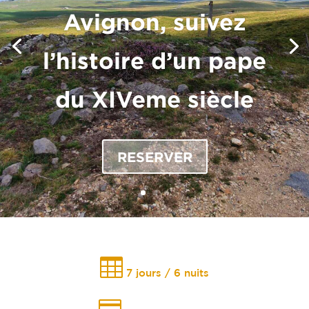
Avignon, suivez
l’histoire d’un pape
du XIVeme siècle
RESERVER

7 jours / 6 nuits
