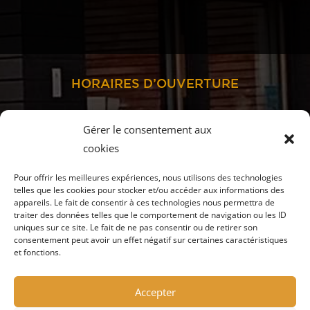
HORAIRES D’OUVERTURE
Gérer le consentement aux
cookies
TOUTE L’ANNÉE
ouvert du lundi au vendredi :
Pour offrir les meilleures expériences, nous utilisons des technologies
9h00-12h00 et 14h00-18h00
telles que les cookies pour stocker et/ou accéder aux informations des
appareils. Le fait de consentir à ces technologies nous permettra de
MI-MAI à MI-SEPTEMBRE
traiter des données telles que le comportement de navigation ou les ID
uniques sur ce site. Le fait de ne pas consentir ou de retirer son
ouvert aussi le samedi
consentement peut avoir un effet négatif sur certaines caractéristiques
et fonctions.
JUILLET et AOÛT
ouvert tous les jours :
9h00-12h30 et 14h00-18h30
Accepter