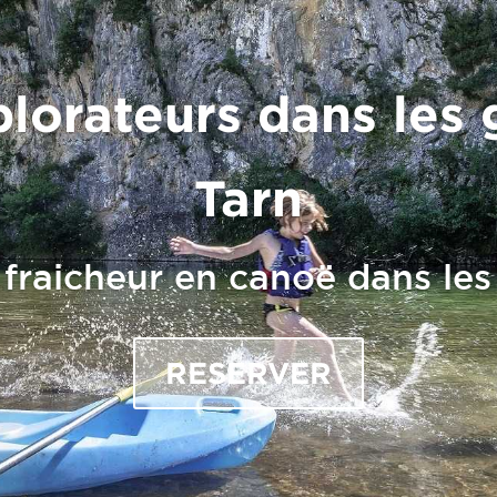
plorateurs dans les
Tarn
fraicheur en canoë dans le
RESERVER