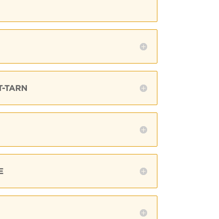
T-TARN
E