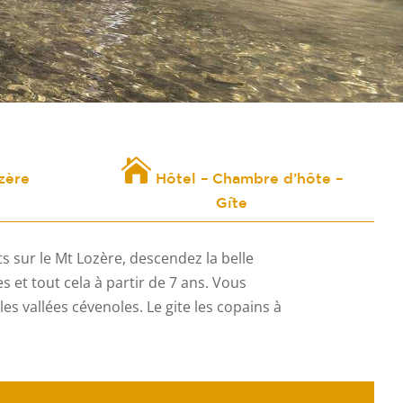

zère
Hôtel – Chambre d’hôte –
Gîte
s sur le Mt Lozère, descendez la belle
 et tout cela à partir de 7 ans. Vous
es vallées cévenoles. Le gite les copains à