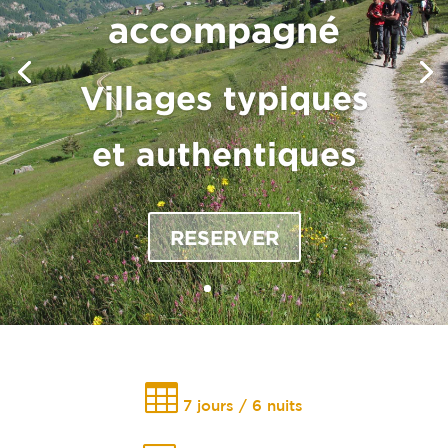
accompagné
Villages typiques
et authentiques
RESERVER

7 jours / 6 nuits